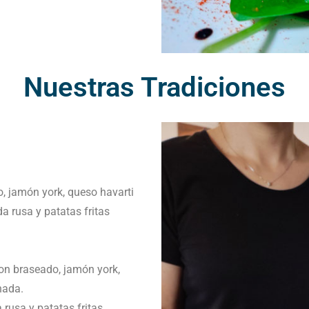
Nuestras Tradiciones
, jamón york, queso havarti
a rusa y patatas fritas
on braseado, jamón york,
nada.
rusa y patatas fritas