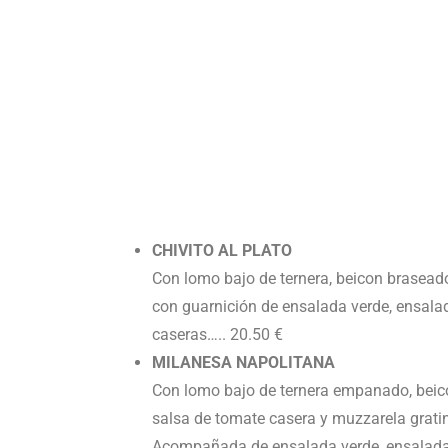
CHIVITO AL PLATO
Con lomo bajo de ternera, beicon braseado
con guarnición de ensalada verde, ensalad
caseras….. 20.50 €
MILANESA NAPOLITANA
Con lomo bajo de ternera empanado, beic
salsa de tomate casera y muzzarela grati
Acompañada de ensalada verde, ensalada 